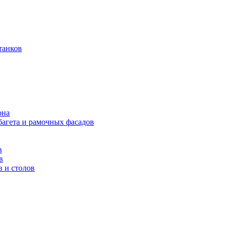
танков
она
багета и рамочных фасадов
в
в
в и столов