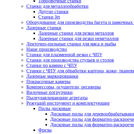
Торцовочные станки
Станки для металлообработки
Другие станки
Станки Jet
Оборудование для производства багета и рамочных
Лазерные станки
Лазерные станки для резки металлов
Лазерные станки для резки неметаллов
Ленточно-пильные станки для мяса и рыбы
Наше производство
Станки для плазменной резки с ЧПУ
Станки для производства стульев и столов
Станки по камню с ЧПУ
Станки с ЧПУ для обработки картона, кожи, ткане
Лазерные маркировщики
Покрасочные камеры
Компрессоры, осушители, ресиверы
Вилочные погрузчики
Пылеулавливающие агрегаты
Режущий инструмент и комплектующие
Пилы дисковые
Дисковые пилы для деревообрабатываю
Дисковые пилы для форматно-раскроеч
Дисковые пилы для форматно-раскроеч
Фрезы