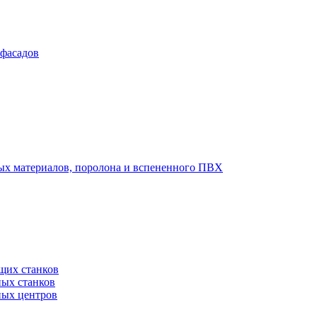
 фасадов
вых материалов, поролона и вспененного ПВХ
щих станков
ных станков
ных центров