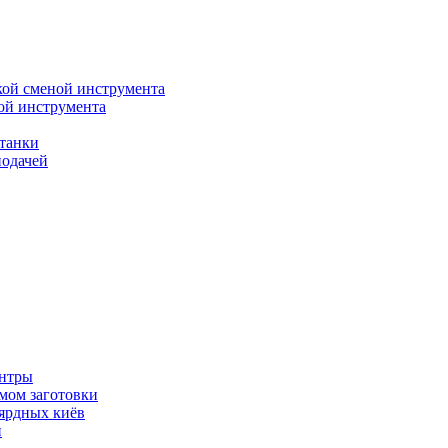
кой сменой инструмента
ой инструмента
танки
подачей
ентры
мом заготовки
ьярдных киёв
и