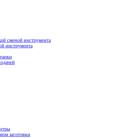
кой сменой инструмента
ой инструмента
танки
подачей
ентры
мом заготовки