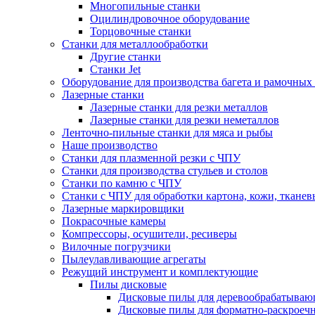
Многопильные станки
Оцилиндровочное оборудование
Торцовочные станки
Станки для металлообработки
Другие станки
Станки Jet
Оборудование для производства багета и рамочных
Лазерные станки
Лазерные станки для резки металлов
Лазерные станки для резки неметаллов
Ленточно-пильные станки для мяса и рыбы
Наше производство
Станки для плазменной резки с ЧПУ
Станки для производства стульев и столов
Станки по камню с ЧПУ
Станки с ЧПУ для обработки картона, кожи, ткане
Лазерные маркировщики
Покрасочные камеры
Компрессоры, осушители, ресиверы
Вилочные погрузчики
Пылеулавливающие агрегаты
Режущий инструмент и комплектующие
Пилы дисковые
Дисковые пилы для деревообрабатываю
Дисковые пилы для форматно-раскроеч