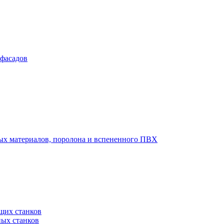
 фасадов
вых материалов, поролона и вспененного ПВХ
щих станков
ных станков