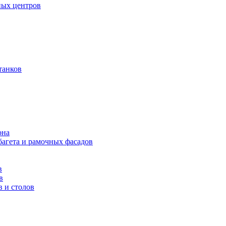
ных центров
танков
она
багета и рамочных фасадов
в
в
в и столов