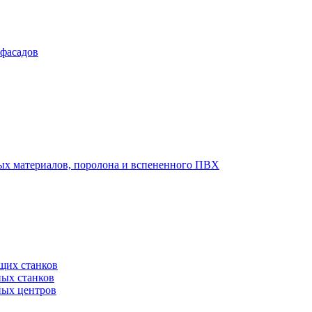
 фасадов
вых материалов, поролона и вспененного ПВХ
щих станков
ных станков
ных центров