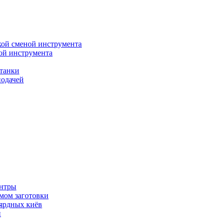
кой сменой инструмента
ой инструмента
танки
подачей
ентры
мом заготовки
ьярдных киёв
и