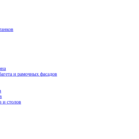
танков
она
багета и рамочных фасадов
в
в
в и столов