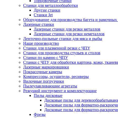
Торцовочные станки
Станки для металлообработки
Другие станки
Станки Jet
Оборудование для производства багета и рамочных
Лазерные станки
Лазерные станки для резки металлов
Лазерные станки для резки неметаллов
Ленточно-пильные станки для мяса и рыбы
Наше производство
Станки для плазменной резки с ЧПУ
Станки для производства стульев и столов
Станки по камню с ЧПУ
Станки с ЧПУ для обработки картона, кожи, ткане
Лазерные маркировщики
Покрасочные камеры
Компрессоры, осушители, ресиверы
Вилочные погрузчики
Пылеулавливающие агрегаты
Режущий инструмент и комплектующие
Пилы дисковые
Дисковые пилы для деревообрабатываю
Дисковые пилы для форматно-раскроеч
Дисковые пилы для форматно-раскроеч
Фрезы