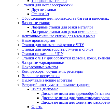
Торцовочные станки
Станки для металлообработки
Другие станки
Станки Jet
Оборудование для производства багета и рамочных
Лазерные станки
Лазерные станки для резки металлов
Лазерные станки для резки неметаллов
Ленточно-пильные станки для мяса и рыбы
Наше производство
Станки для плазменной резки с ЧПУ
Станки для производства стульев и столов
Станки по камню с ЧПУ
Станки с ЧПУ для обработки картона, кожи, ткане
Лазерные маркировщики
Покрасочные камеры
Компрессоры, осушители, ресиверы
Вилочные погрузчики
Пылеулавливающие агрегаты
Режущий инструмент и комплектующие
Пилы дисковые
Дисковые пилы для деревообрабатываю
Дисковые пилы для форматно-раскроеч
Дисковые пилы для форматно-раскроеч
Фрезы