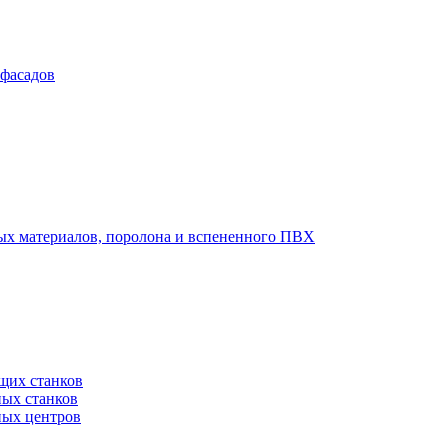
 фасадов
вых материалов, поролона и вспененного ПВХ
щих станков
ных станков
ных центров