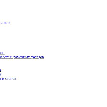
танков
она
багета и рамочных фасадов
в
в
в и столов