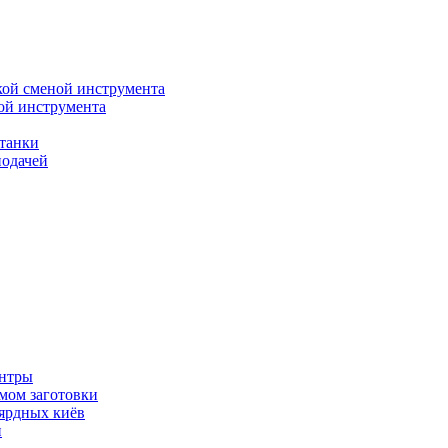
кой сменой инструмента
ой инструмента
танки
подачей
ентры
мом заготовки
ьярдных киёв
и